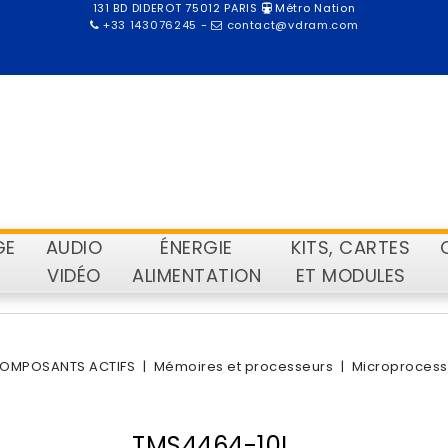
131 BD DIDEROT 75012 PARIS
Métro Nation
+33 143076245
-
contact@vdram.com
GE
AUDIO
ÉNERGIE
KITS, CARTES
VIDÉO
ALIMENTATION
ET MODULES
OMPOSANTS ACTIFS
Mémoires et processeurs
Microprocess
TMS4464-10L