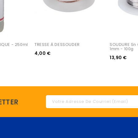
IQUE - 250ml
TRESSE À DESSOUDER
SOUDURE Sn 
1mm - 100g
4,00 €
13,90 €
ETTER