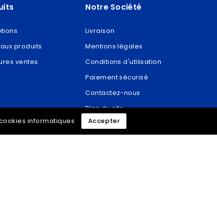
uits
Notre Société
tions
Livraison
aux produits
Mentions légales
ures ventes
Conditions d'utilisation
Paiement sécurisé
Contactez-nous
Plan du site
e cookies informatiques
Accepter
Magasins