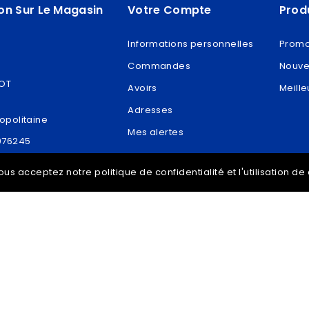
on Sur Le Magasin
Votre Compte
Prod
Informations personnelles
Promo
Commandes
Nouve
ROT
Avoirs
Meille
Adresses
opolitaine
Mes alertes
076245
t@vdram.com
ous acceptez notre politique de confidentialité et l'utilisation d