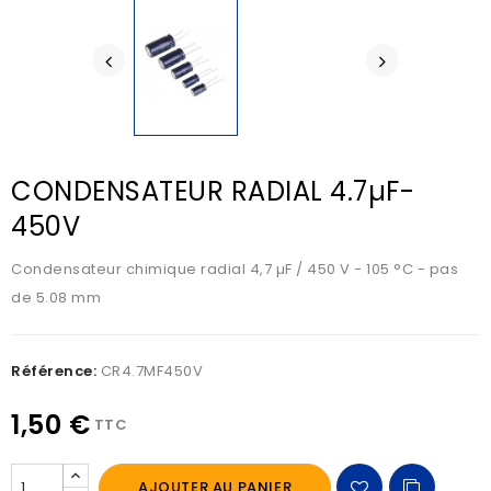
CONDENSATEUR RADIAL 4.7µF-
450V
Condensateur chimique radial 4,7 µF / 450 V - 105 °C - pas
de 5.08 mm
Référence:
CR4.7MF450V
1,50 €
TTC
AJOUTER AU PANIER