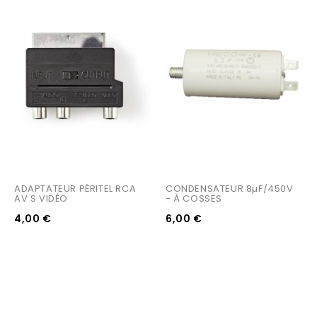
ADAPTATEUR PÉRITEL RCA 
CONDENSATEUR 8µF/450V 
AV S VIDÉO
- À COSSES
4,00 €
6,00 €