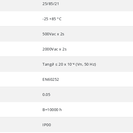
25/85/21
-25 +85 °C
500Vac x 2s
2000Vac x 2s
Tang∂ ≤ 20 x 10⁻⁴ (Vn, 50 Hz)
EN60252
0.05
B=10000 h
IP00