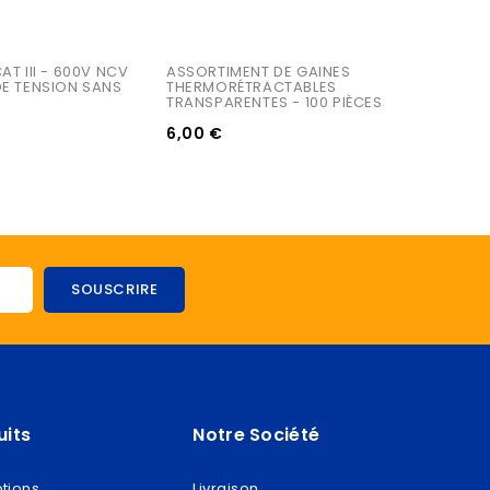
AT III - 600V NCV 
ASSORTIMENT DE GAINES 
DE TENSION SANS 
THERMORÉTRACTABLES 
TRANSPARENTES - 100 PIÈCES
6,00 €
uits
Notre Société
tions
Livraison