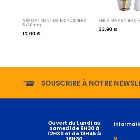
ASSORTIMENT DE 160 FUSIBLES 
FER A GAZ EN BLIST
5x20mm
33,90 €
10,00 €
SOUSCRIRE À NOTRE NEWSL
Ouvert du Lundi au
Informati
Samedi de 9H30 à
12H30 et de 13H45 à
18H30