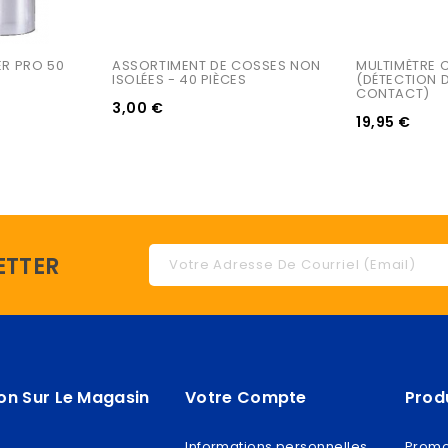
ER PRO 50
ASSORTIMENT DE COSSES NON 
MULTIMÈTRE C
ISOLÉES - 40 PIÈCES
(DÉTECTION 
CONTACT)
3,00 €
19,95 €
ETTER
on Sur Le Magasin
Votre Compte
Prod
Informations personnelles
Promo