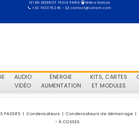
131 BD DIDEROT 75012 PARIS
Métro Nation
+33 143076245
-
contact@vdram.com
GE
AUDIO
ÉNERGIE
KITS, CARTES
VIDÉO
ALIMENTATION
ET MODULES
 PASSIFS
Condensateurs
Condensateurs de démarrage
- À COSSES