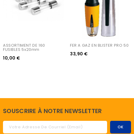
ASSORTIMENT DE 160 
FER A GAZ EN BLISTER PRO 50
FUSIBLES 5x20mm
33,90 €
10,00 €
SOUSCRIRE À NOTRE NEWSLETTER