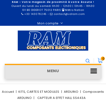
RAM - Votre magasin de proximité à votre écoute !
Ouvert du lundi au samedi 9h30 - 12h30 | 13h45 - 18h30
131 BD DIDEROT 75012 PARIS
Métro Nation
+33 143076245
-
contact@vdram.com
Mon compte
0
MENU
Accueil
KITS, CARTES ET MODULES
ARDUINO
Composants
ARDUINO
CAPTEUR A EFFET HALL SS443A