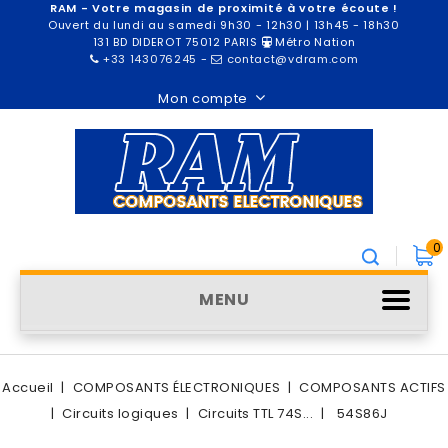
RAM - Votre magasin de proximité à votre écoute !
Ouvert du lundi au samedi 9h30 - 12h30 | 13h45 - 18h30
131 BD DIDEROT 75012 PARIS
Métro Nation
+33 143076245
-
contact@vdram.com
Mon compte
0
MENU
Accueil
COMPOSANTS ÉLECTRONIQUES
COMPOSANTS ACTIFS
Circuits logiques
Circuits TTL 74S...
54S86J