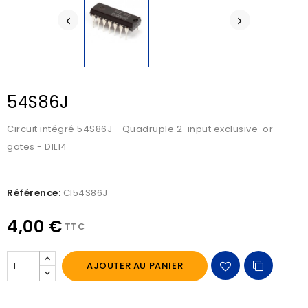
54S86J
Circuit intégré 54S86J - Quadruple 2-input exclusive or
gates - DIL14
Référence:
CI54S86J
4,00 €
TTC
AJOUTER AU PANIER