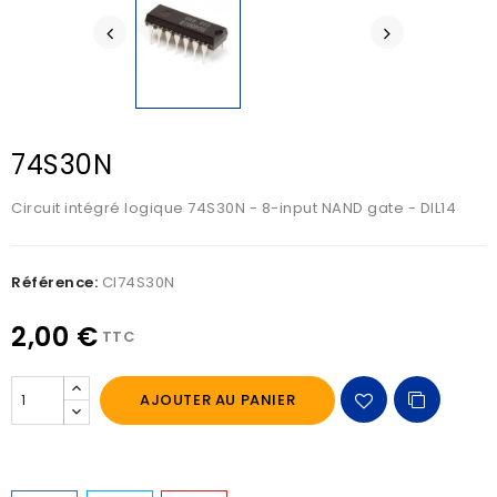
74S30N
Circuit intégré logique 74S30N - 8-input NAND gate - DIL14
Référence:
CI74S30N
2,00 €
TTC
AJOUTER AU PANIER