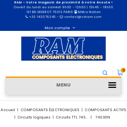
RAM - Votre magasin de proximité à votre écoute !
Ouvert du lundi au samedi 9h30 - 12h30 | 13h45 - 18h30
131 BD DIDEROT 75012 PARIS
Métro Nation
+33 143076245
-
contact@vdram.com
Mon compte
0
MENU
Accueil
COMPOSANTS ÉLECTRONIQUES
COMPOSANTS ACTIFS
Circuits logiques
Circuits TTL 74S...
74S30N