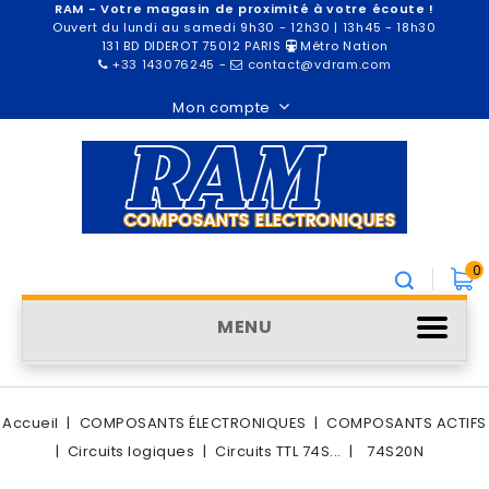
RAM - Votre magasin de proximité à votre écoute !
Ouvert du lundi au samedi 9h30 - 12h30 | 13h45 - 18h30
131 BD DIDEROT 75012 PARIS
Métro Nation
+33 143076245
-
contact@vdram.com
Mon compte
0
MENU
Accueil
COMPOSANTS ÉLECTRONIQUES
COMPOSANTS ACTIFS
Circuits logiques
Circuits TTL 74S...
74S20N