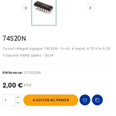
74S20N
Circuit intégré logique 74S20N - 2-ch, 4-input, 4.75 V to 5.25
V bipolar NAND gates - DIL14
Référence:
CI74S20N
2,00 €
TTC
AJOUTER AU PANIER