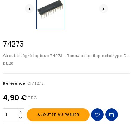
74273
Circuit intégré logique 74273 - Bascule flip-flop octal type D -
DIL20
Référence:
CI74273
4,90 €
TTC
AJOUTER AU PANIER