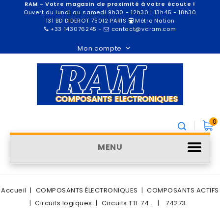
RAM - Votre magasin de proximité à votre écoute !
Ouvert du lundi au samedi 9h30 - 12h30 | 13h45 - 18h30
131 BD DIDEROT 75012 PARIS
Métro Nation
+33 143076245
-
contact@vdram.com
Mon compte
0
MENU
Accueil
COMPOSANTS ÉLECTRONIQUES
COMPOSANTS ACTIFS
Circuits logiques
Circuits TTL 74...
74273