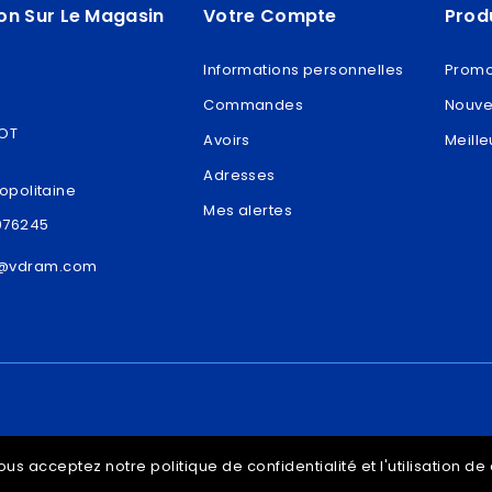
on Sur Le Magasin
Votre Compte
Prod
Informations personnelles
Promo
Commandes
Nouve
ROT
Avoirs
Meille
Adresses
opolitaine
Mes alertes
076245
t@vdram.com
ous acceptez notre politique de confidentialité et l'utilisation d