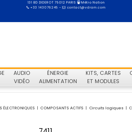
131 BD DIDEROT 75012 PARIS
Métro Nation
+33 143076245
-
contact@vdram.com
GE
AUDIO
ÉNERGIE
KITS, CARTES
VIDÉO
ALIMENTATION
ET MODULES
 ÉLECTRONIQUES
COMPOSANTS ACTIFS
Circuits logiques
C
7411