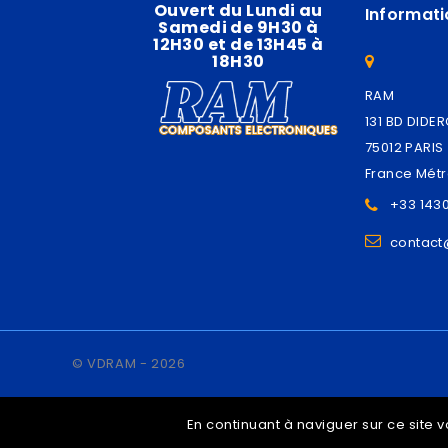
Ouvert du Lundi au
Informati
Samedi de 9H30 à
12H30 et de 13H45 à
18H30
RAM
131 BD DIDE
75012 PARIS
France Métr
+33 143
contac
© VDRAM - 2026
En continuant à naviguer sur ce site v