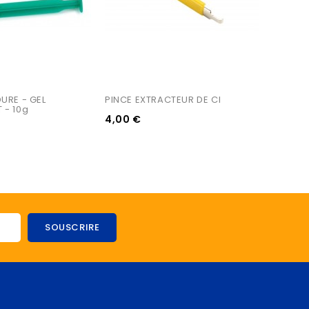
URE - GEL 
PINCE EXTRACTEUR DE CI
 - 10g
4,00 €