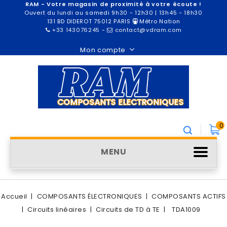
RAM - Votre magasin de proximité à votre écoute !
Ouvert du lundi au samedi 9h30 - 12h30 | 13h45 - 18h30
131 BD DIDEROT 75012 PARIS
Métro Nation
+33 143076245
-
contact@vdram.com
Mon compte
0
MENU
Accueil
COMPOSANTS ÉLECTRONIQUES
COMPOSANTS ACTIFS
Circuits linéaires
Circuits de TD à TE
TDA1009