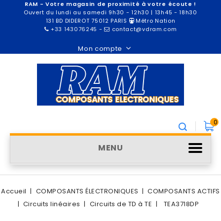
RAM - Votre magasin de proximité à votre écoute !
Ouvert du lundi au samedi 9h30 - 12h30 | 13h45 - 18h30
131 BD DIDEROT 75012 PARIS
Métro Nation
+33 143076245
-
contact@vdram.com
Mon compte
0
MENU
Accueil
COMPOSANTS ÉLECTRONIQUES
COMPOSANTS ACTIFS
Circuits linéaires
Circuits de TD à TE
TEA3718DP