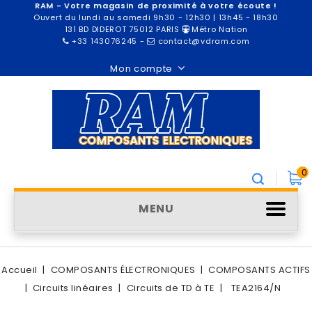
RAM - Votre magasin de proximité à votre écoute !
Ouvert du lundi au samedi 9h30 - 12h30 | 13h45 - 18h30
131 BD DIDEROT 75012 PARIS
Métro Nation
+33 143076245
-
contact@vdram.com
Mon compte
0
MENU
Accueil
COMPOSANTS ÉLECTRONIQUES
COMPOSANTS ACTIFS
Circuits linéaires
Circuits de TD à TE
TEA2164/N