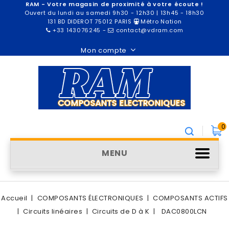
RAM - Votre magasin de proximité à votre écoute !
Ouvert du lundi au samedi 9h30 - 12h30 | 13h45 - 18h30
131 BD DIDEROT 75012 PARIS
Métro Nation
+33 143076245
-
contact@vdram.com
Mon compte
0
MENU
Accueil
COMPOSANTS ÉLECTRONIQUES
COMPOSANTS ACTIFS
Circuits linéaires
Circuits de D à K
DAC0800LCN