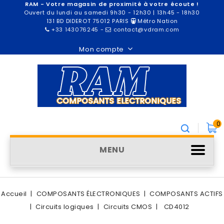
RAM - Votre magasin de proximité à votre écoute !
Ouvert du lundi au samedi 9h30 - 12h30 | 13h45 - 18h30
131 BD DIDEROT 75012 PARIS
Métro Nation
+33 143076245
-
contact@vdram.com
Mon compte
0
MENU
Accueil
COMPOSANTS ÉLECTRONIQUES
COMPOSANTS ACTIFS
Circuits logiques
Circuits CMOS
CD4012