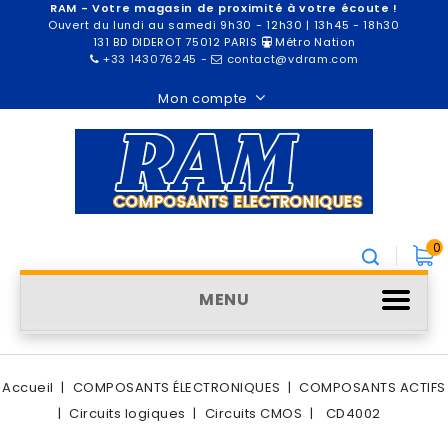
RAM - Votre magasin de proximité à votre écoute !
Ouvert du lundi au samedi 9h30 - 12h30 | 13h45 - 18h30
131 BD DIDEROT 75012 PARIS
Métro Nation
+33 143076245
-
contact@vdram.com
Mon compte
0
MENU
Accueil
COMPOSANTS ÉLECTRONIQUES
COMPOSANTS ACTIFS
Circuits logiques
Circuits CMOS
CD4002