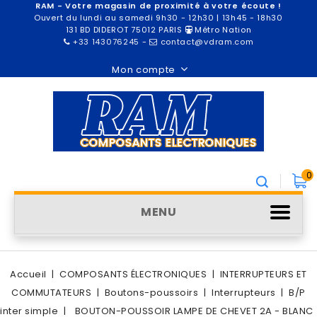
RAM - Votre magasin de proximité à votre écoute !
Ouvert du lundi au samedi 9h30 - 12h30 | 13h45 - 18h30
131 BD DIDEROT 75012 PARIS
Métro Nation
+33 143076245
-
contact@vdram.com
Mon compte
0
MENU
Accueil
COMPOSANTS ÉLECTRONIQUES
INTERRUPTEURS ET
COMMUTATEURS
Boutons-poussoirs
Interrupteurs
B/P
inter simple
BOUTON-POUSSOIR LAMPE DE CHEVET 2A - BLANC