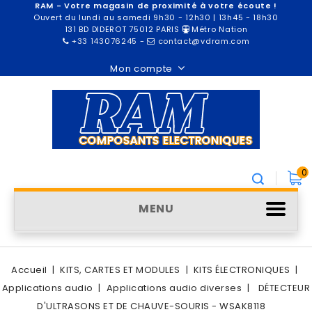
RAM - Votre magasin de proximité à votre écoute !
Ouvert du lundi au samedi 9h30 - 12h30 | 13h45 - 18h30
131 BD DIDEROT 75012 PARIS
Métro Nation
+33 143076245
-
contact@vdram.com
Mon compte
0
MENU
Accueil
KITS, CARTES ET MODULES
KITS ÉLECTRONIQUES
Applications audio
Applications audio diverses
DÉTECTEUR
D'ULTRASONS ET DE CHAUVE-SOURIS - WSAK8118