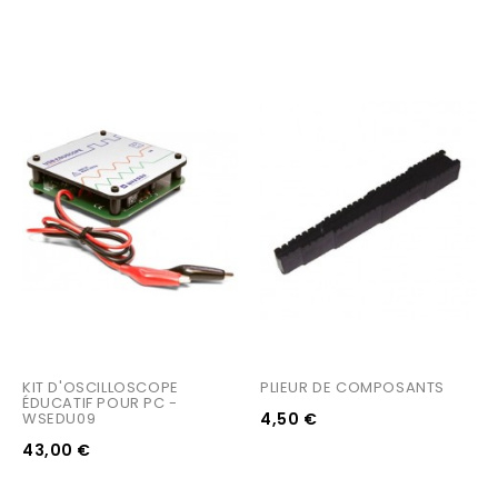
KIT D'OSCILLOSCOPE 
PLIEUR DE COMPOSANTS
ÉDUCATIF POUR PC - 
WSEDU09
4,50 €
43,00 €