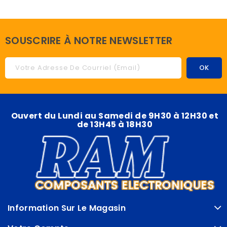
SOUSCRIRE À NOTRE NEWSLETTER
Ouvert du Lundi au Samedi de 9H30 à 12H30 et
de 13H45 à 18H30
Information Sur Le Magasin