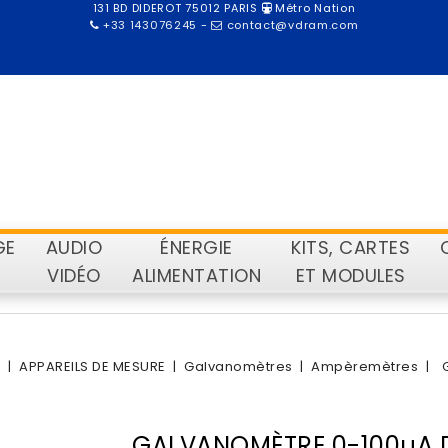
131 BD DIDEROT 75012 PARIS
Métro Nation
+33 143076245
-
contact@vdram.com
GE
AUDIO
ÉNERGIE
KITS, CARTES
VIDÉO
ALIMENTATION
ET MODULES
E
APPAREILS DE MESURE
Galvanomètres
Ampèremètres
GALVANOMÈTRE 0-100µA 