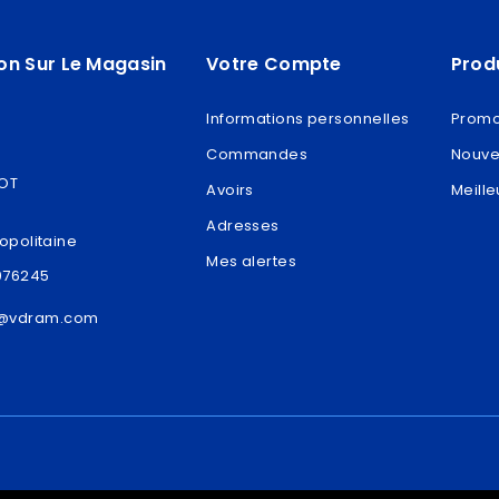
on Sur Le Magasin
Votre Compte
Prod
Informations personnelles
Promo
Commandes
Nouve
ROT
Avoirs
Meille
Adresses
opolitaine
Mes alertes
076245
t@vdram.com