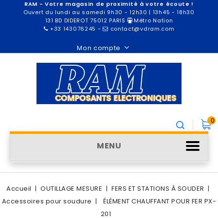
RAM - Votre magasin de proximité à votre écoute !
Ouvert du lundi au samedi 9h30 - 12h30 | 13h45 - 18h30
131 BD DIDEROT 75012 PARIS
Métro Nation
+33 143076245
-
contact@vdram.com
Mon compte
0
MENU
Accueil
OUTILLAGE MESURE
FERS ET STATIONS À SOUDER
Accessoires pour soudure
ÉLÉMENT CHAUFFANT POUR FER PX-
201